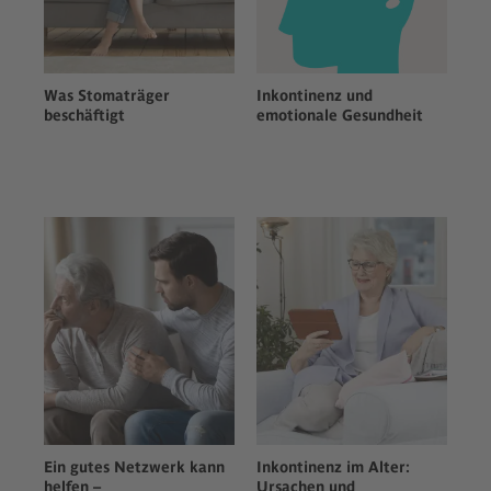
Bitte lesen Sie die Details durch und
stimmen Sie der Nutzung des Service
zu, um dieses Video anzusehen.
Was Stomaträger
Inkontinenz und
Mehr Informationen
beschäftigt
emotionale Gesundheit
Akzeptieren
powered by
Usercentrics Consent
Management Platform
Ein gutes Netzwerk kann
Inkontinenz im Alter:
helfen –
Ursachen und