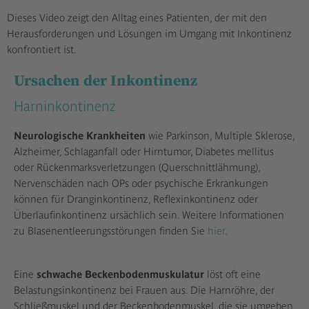
den YouTube Video-Service zu laden!
Dieses Video zeigt den Alltag eines Patienten, der mit den
Herausforderungen und Lösungen im Umgang mit Inkontinenz
Wir verwenden einen Service eines
konfrontiert ist.
Drittanbieters, um Videoinhalte einzubetten.
Dieser Service kann Daten zu Ihren
Aktivitäten sammeln. Bitte lesen Sie die
Ursachen der Inkontinenz
Details durch und stimmen Sie der Nutzung
Harninkontinenz
des Service zu, um dieses Video
anzusehen.
Neurologische Krankheiten
wie Parkinson, Multiple Sklerose,
Alzheimer, Schlaganfall oder Hirntumor, Diabetes mellitus
Mehr Informationen
oder Rückenmarksverletzungen (Querschnittlähmung),
Nervenschäden nach OPs oder psychische Erkrankungen
Akzeptieren
können für Dranginkontinenz, Reflexinkontinenz oder
Überlaufinkontinenz ursächlich sein. Weitere Informationen
powered by
Usercentrics Consent
Management Platform
zu Blasenentleerungsstörungen finden Sie
hier
.
Eine
schwache Beckenbodenmuskulatur
löst oft eine
Belastungsinkontinenz bei Frauen aus. Die Harnröhre, der
Schließmuskel und der Beckenbodenmuskel, die sie umgeben,