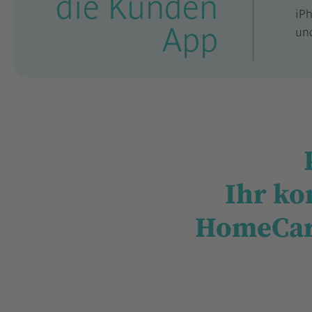
die Kunden
iPh
App
un
Ihr ko
HomeCar