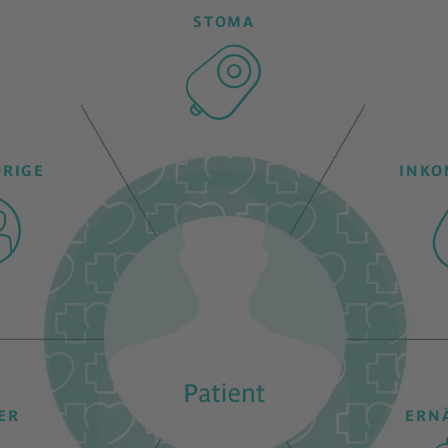
STOMA
RIGE
INKO
ER
ERN