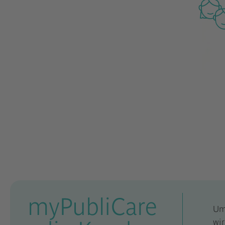
myPubliCare
Um 
wir