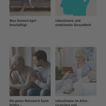
Bitte lesen Sie die Details durch und
stimmen Sie der Nutzung des Service
zu, um dieses Video anzusehen.
Was Stomaträger
Inkontinenz und
Mehr Informationen
beschäftigt
emotionale Gesundheit
Akzeptieren
powered by
Usercentrics Consent
Management Platform
Ein gutes Netzwerk kann
Inkontinenz im Alter:
helfen –
Ursachen und