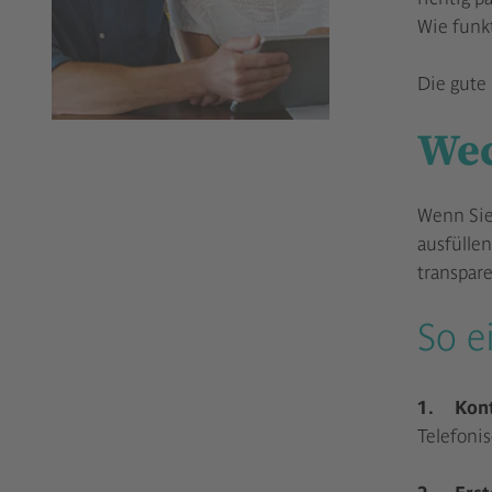
Wie funkt
Die gute 
Wec
Wenn Sie
ausfüllen
transpare
So e
1. Kont
Telefonis
2. Erstg