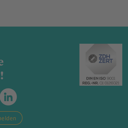
e
!
melden