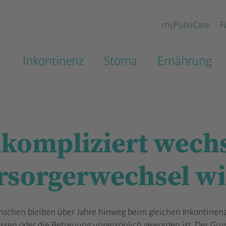
myPubliCare
F
Inkontinenz
Stoma
Ernährung
kompliziert wechs
rsorgerwechsel wi
nschen bleiben über Jahre hinweg beim gleichen Inkontinenz
assen oder die Betreuung unpersönlich geworden ist. Der Grun