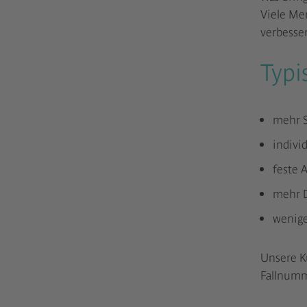
Viele Men
verbesser
Typi
mehr S
indivi
feste 
mehr D
wenige
Unsere Ku
Fallnumm