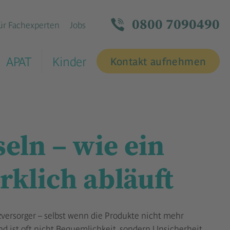
0800 7090490
ür Fachexperten
Jobs
APAT
Kinder
Kontakt aufnehmen
eln – wie ein
rklich abläuft
versorger – selbst wenn die Produkte nicht mehr
d ist oft nicht Bequemlichkeit, sondern Unsicherheit.